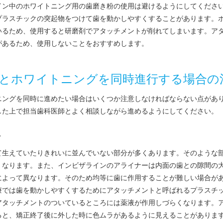
イン中のホワイトニング用の歯磨き粉の使用は避けるようにしてくださ
プラスチックの突起物をつけて歯を動かしやすくすることがあります。
いるため、使用すると研磨剤でアタッチメントが削れてしまいます。ア
があるため、使用しないことをおすすめします。
とホワイトニングを同時進行する場合の
ニングを同時に進めたい場合はいくつか注意しなければならない点があ
した上で担当歯科医師とよく相談しながら進めるようにしてください。
い
て生えていたりきれいに並んでいない部分が多くあります。そのような
くなります。また、インビザラインのアライナーは内面の歯との隙間の
によって異なります。そのため均等に歯に作用することが難しい場合が
療では歯を動かしやすくするためにアタッチメントと呼ばれるプラスチ
アタッチメントのついているところには薬液が作用しづらくなります。
ると、矯正終了後に外した時に色ムラがあるように見えることがありま