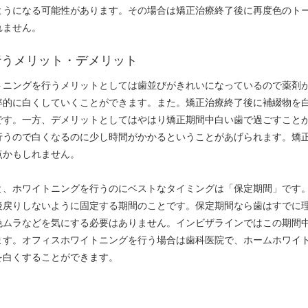
ようになる可能性があります。その場合は矯正治療終了後に再度色のト
れません。
行うメリット・デメリット
トニングを行うメリットとしては歯並びがきれいになっているので薬剤
率的に白くしていくことができます。また。矯正治療終了後に補綴物を
です。一方、デメリットとしてはやはり矯正期間中白い歯で過ごすこと
行うので白くなるのに少し時間がかかるということがあげられます。矯
点かもしれません。
と、ホワイトニングを行うのにベストなタイミングは「保定期間」です
後戻りしないように固定する期間のことです。保定期間なら歯はすでに
色ムラなどを気にする必要はありません。インビザラインではこの期間
ます。オフィスホワイトニングを行う場合は歯科医院で、ホームホワイ
を白くすることができます。