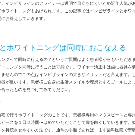
す。インビザラインのアライナーは透明で目立ちにくいため近年人気が
てホワイトニングもあげられます。この記事ではインビザラインとホワ
問にお答えしていきます。
とホワイトニングは同時におこなえる
ニングって同時に行えるの？というご質問はよく患者様からもいただき
イトニングを同時に行うことは可能です。ワイヤー矯正中は歯に器具を
きませんのでこの点はインビザラインの大きなメリットだと言えます。
特徴が違います。患者様ご自身の生活スタイルや理想とするゴールによ
ひ合ったものを見つけてみてください。
グ
自宅で行うホワイトニングのことです。患者様専用のマウスピースと専
スピースを１日２時間〜はめていただくことで歯を白くしていきます。
さを持続させやすい方法です。通常の手順であれば、まず歯科医院で型