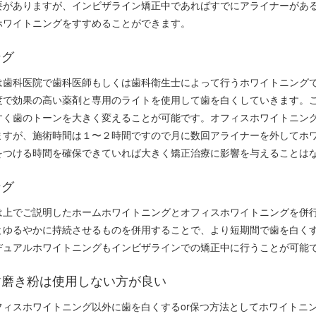
要がありますが、インビザライン矯正中であればすでにアライナーがあ
ホワイトニングをすすめることができます。
ング
は歯科医院で歯科医師もしくは歯科衛生士によって行うホワイトニング
度で効果の高い薬剤と専用のライトを使用して歯を白くしていきます。
すく歯のトーンを大きく変えることが可能です。オフィスホワイトニン
ますが、施術時間は１〜２時間ですので月に数回アライナーを外してホ
をつける時間を確保できていれば大きく矯正治療に影響を与えることは
ング
は上でご説明したホームホワイトニングとオフィスホワイトニングを併
とゆるやかに持続させるものを併用することで、より短期間で歯を白く
デュアルホワイトニングもインビザラインでの矯正中に行うことが可能
歯磨き粉は使用しない方が良い
フィスホワイトニング以外に歯を白くするor保つ方法としてホワイトニ