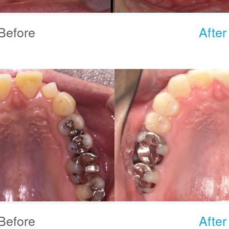
Before
After
Before
After