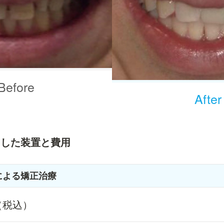
Before
After
用した装置と費用
による矯正治療
円（税込）