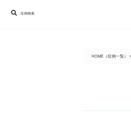
Warning
: Attempt to read property "ID" on null in
/home/melos/melos
症例検索
HOME（症例一覧）