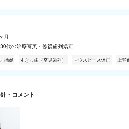
4ヶ月
~30代の治療
審美・修復
歯列矯正
／補綴
すきっ歯（空隙歯列）
マウスピース矯正
上顎
方針・コメント